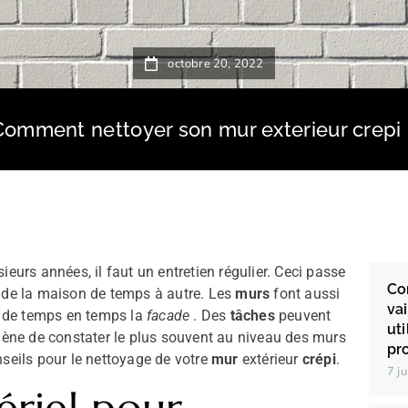
octobre 20, 2022
Comment nettoyer son mur exterieur crepi 
ieurs années, il faut un entretien régulier. Ceci passe
Co
s de la maison de temps à autre. Les
murs
font aussi
va
de temps en temps la
facade
. Des
tâches
peuvent
uti
omène de constater le plus souvent au niveau des murs
pr
nseils pour le nettoyage de votre
mur
extérieur
crépi
.
7 j