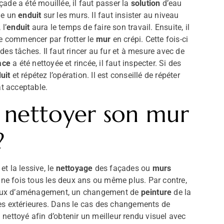
ade a été mouillée, il faut passer la
solution
d’eau
me un
enduit
sur les murs. Il faut insister au niveau
l’
enduit
aura le temps de faire son travail. Ensuite, il
se commencer par frotter le
mur
en crépi. Cette fois-ci
t des tâches. Il faut rincer au fur et à mesure avec de
ace
a été nettoyée et rincée, il faut inspecter. Si des
uit
et répétez l’opération. Il est conseillé de répéter
at acceptable.
nettoyer son mur
?
t la lessive, le
nettoyage
des façades ou
murs
it une fois tous les deux ans ou même plus. Par contre,
ravaux d’aménagement, un changement de
peinture
de la
s extérieures. Dans le cas des changements de
n nettoyé afin d’obtenir un meilleur rendu visuel avec