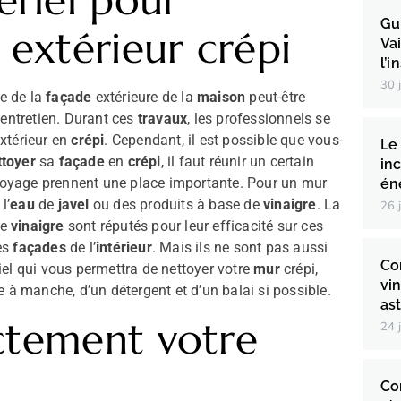
ériel pour
Gu
 extérieur crépi
Va
l’i
30 
ge de la
façade
extérieure de la
maison
peut-être
entretien. Durant ces
travaux
, les professionnels se
xtérieur en
crépi
. Cependant, il est possible que vous-
Le
ttoyer
sa
façade
en
crépi
, il faut réunir un certain
in
oyage prennent une place importante. Pour un mur
én
l’
eau
de
javel
ou des produits à base de
vinaigre
. La
26 
de
vinaigre
sont réputés pour leur efficacité sur ces
les
façades
de l’
intérieur
. Mais ils ne sont pas aussi
Co
riel qui vous permettra de nettoyer votre
mur
crépi,
vi
 à manche, d’un détergent et d’un balai si possible.
ast
ctement votre
24 
Co