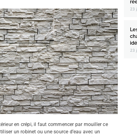
ré
23 
Le
ch
id
23 
érieur en crépi, il faut commencer par mouiller ce
’utiliser un robinet ou une source d’eau avec un