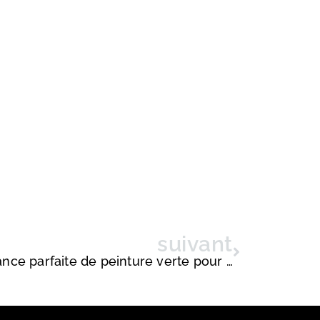
suivant
Comment choisir la nuance parfaite de peinture verte pour votre chambre ? De la sauge à l’émeraude