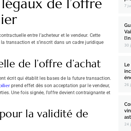
légaux de l’offre
7 j
ier
Gu
Va
ontractuelle entre l’acheteur et le vendeur. Cette
l’i
 la transaction et s’inscrit dans un cadre juridique
30 
lle de l’offre d’achat
Le
in
én
t écrit qui établit les bases de la future transaction.
26 
ilier
prend effet dès son acceptation par le vendeur,
ies. Une fois signée, l’offre devient contraignante et
Co
pour la validité de
vi
ast
24 