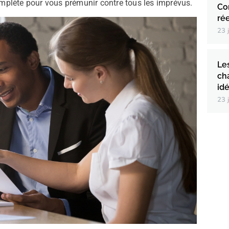
omplète pour vous prémunir contre tous les imprévus.
Co
ré
23 
Le
ch
id
23 