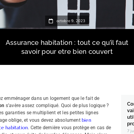
octobre 9, 2023
Assurance habitation : tout ce qu’il faut
savoir pour etre bien couvert
ez emménager dans un logement que le fait de
Co
ion
s’avère assez compliqué. Quoi de plus logique ?
va
s garanties se multiplient et les petites lignes
uti
bien
ssage oblige, et vous devez absolument
pr
ce habitation
. Cette dernière vous protège en cas de
7 j