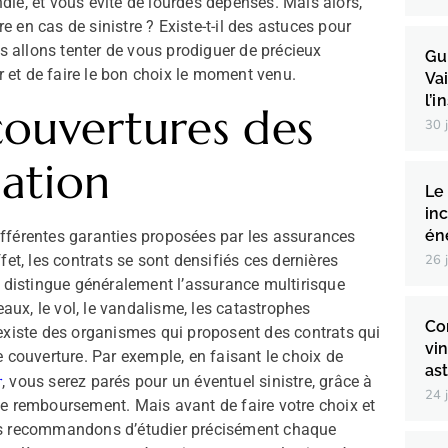
ie, et vous évite de lourdes dépenses. Mais alors,
 en cas de sinistre ? Existe-t-il des astuces pour
us allons tenter de vous prodiguer de précieux
Gu
ir et de faire le bon choix le moment venu.
Va
l’i
couvertures des
30 
tation
Le
in
én
fférentes garanties proposées par les assurances
26 
fet, les contrats se sont densifiés ces dernières
n distingue généralement l’assurance multirisque
eaux, le vol, le vandalisme, les catastrophes
Co
Il existe des organismes qui proposent des contrats qui
vi
 couverture. Par exemple, en faisant le choix de
ast
r
, vous serez parés pour un éventuel sinistre, grâce à
24 
ce remboursement. Mais avant de faire votre choix et
ous recommandons d’étudier précisément chaque