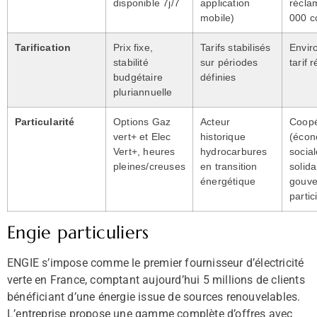
disponible 7j/7
application
récla
mobile)
000 c
Tarification
Prix fixe,
Tarifs stabilisés
Envir
stabilité
sur périodes
tarif 
budgétaire
définies
pluriannuelle
Particularité
Options Gaz
Acteur
Coopé
vert+ et Elec
historique
(écon
Vert+, heures
hydrocarbures
social
pleines/creuses
en transition
solida
énergétique
gouve
partic
Engie particuliers
ENGIE s’impose comme le premier fournisseur d’électricité
verte en France, comptant aujourd’hui 5 millions de clients
bénéficiant d’une énergie issue de sources renouvelables.
L’entreprise propose une gamme complète d’offres avec